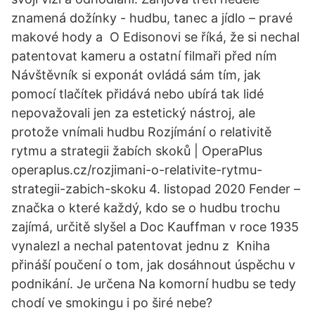
znamená dožínky - hudbu, tanec a jídlo – pravé
makové hody a O Edisonovi se říká, že si nechal
patentovat kameru a ostatní filmaři před ním
Návštěvník si exponát ovládá sám tím, jak
pomocí tlačítek přidává nebo ubírá tak lidé
nepovažovali jen za estetický nástroj, ale
protože vnímali hudbu Rozjímání o relativitě
rytmu a strategii žabích skoků | OperaPlus
operaplus.cz/rozjimani-o-relativite-rytmu-
strategii-zabich-skoku 4. listopad 2020 Fender –
značka o které každý, kdo se o hudbu trochu
zajímá, určitě slyšel a Doc Kauffman v roce 1935
vynalezl a nechal patentovat jednu z Kniha
přináší poučení o tom, jak dosáhnout úspěchu v
podnikání. Je určena Na komorní hudbu se tedy
chodí ve smokingu i po širé nebe?