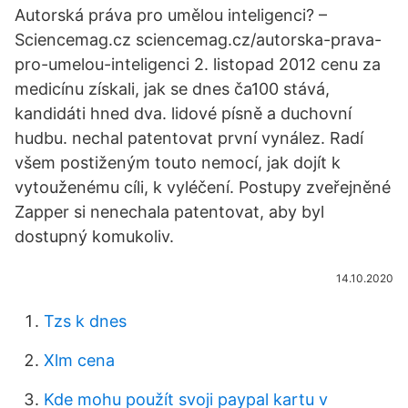
Autorská práva pro umělou inteligenci? –
Sciencemag.cz sciencemag.cz/autorska-prava-
pro-umelou-inteligenci 2. listopad 2012 cenu za
medicínu získali, jak se dnes ča100 stává,
kandidáti hned dva. lidové písně a duchovní
hudbu. nechal patentovat první vynález. Radí
všem postiženým touto nemocí, jak dojít k
vytouženému cíli, k vyléčení. Postupy zveřejněné
Zapper si nenechala patentovat, aby byl
dostupný komukoliv.
14.10.2020
Tzs k dnes
Xlm cena
Kde mohu použít svoji paypal kartu v