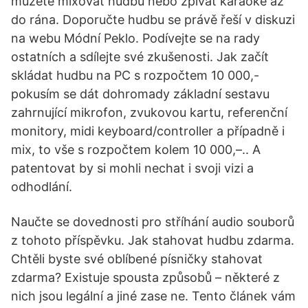
můžete mixovat hudbu nebo zpívat karaoke až
do rána. Doporučte hudbu se právě řeší v diskuzi
na webu Módní Peklo. Podívejte se na rady
ostatních a sdílejte své zkušenosti. Jak začít
skládat hudbu na PC s rozpočtem 10 000,-
pokusím se dát dohromady základní sestavu
zahrnující mikrofon, zvukovou kartu, referenční
monitory, midi keyboard/controller a případně i
mix, to vše s rozpočtem kolem 10 000,–.. A
patentovat by si mohli nechat i svoji vizi a
odhodlání.
Naučte se dovednosti pro stříhání audio souborů
z tohoto příspěvku. Jak stahovat hudbu zdarma.
Chtěli byste své oblíbené písničky stahovat
zdarma? Existuje spousta způsobů – některé z
nich jsou legální a jiné zase ne. Tento článek vám