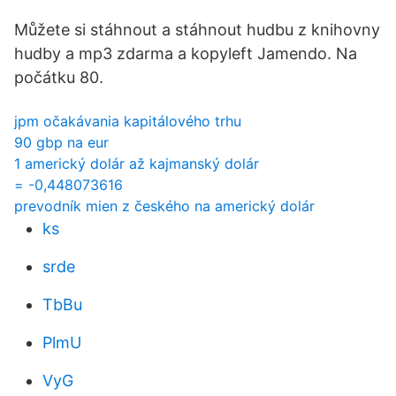
Můžete si stáhnout a stáhnout hudbu z knihovny
hudby a mp3 zdarma a kopyleft Jamendo. Na
počátku 80.
jpm očakávania kapitálového trhu
90 gbp na eur
1 americký dolár až kajmanský dolár
= -0,448073616
prevodník mien z českého na americký dolár
ks
srde
TbBu
PlmU
VyG