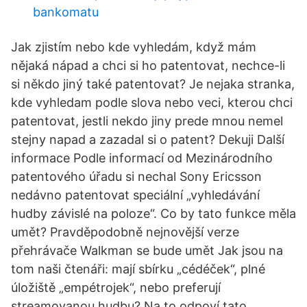
bankomatu
Jak zjistím nebo kde vyhledám, když mám
nějaká nápad a chci si ho patentovat, nechce-li
si někdo jiný také patentovat? Je nejaka stranka,
kde vyhledam podle slova nebo veci, kterou chci
patentovat, jestli nekdo jiny prede mnou nemel
stejny napad a zazadal si o patent? Dekuji Další
informace Podle informací od Mezinárodního
patentového úřadu si nechal Sony Ericsson
nedávno patentovat speciální „vyhledávání
hudby závislé na poloze“. Co by tato funkce měla
umět? Pravděpodobně nejnovější verze
přehrávače Walkman se bude umět Jak jsou na
tom naši čtenáři: mají sbírku „cédéček“, plné
úložiště „empétrojek“, nebo preferují
streamovanou hudbu? Na to odpoví tato