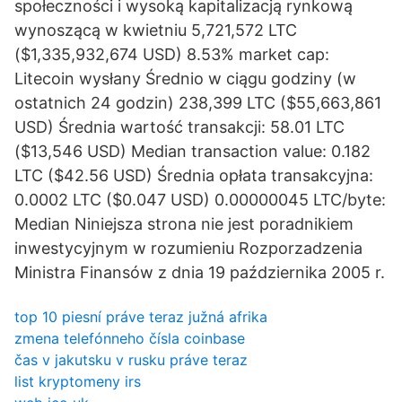
społeczności i wysoką kapitalizacją rynkową
wynoszącą w kwietniu 5,721,572 LTC
($1,335,932,674 USD) 8.53% market cap:
Litecoin wysłany Średnio w ciągu godziny (w
ostatnich 24 godzin) 238,399 LTC ($55,663,861
USD) Średnia wartość transakcji: 58.01 LTC
($13,546 USD) Median transaction value: 0.182
LTC ($42.56 USD) Średnia opłata transakcyjna:
0.0002 LTC ($0.047 USD) 0.00000045 LTC/byte:
Median Niniejsza strona nie jest poradnikiem
inwestycyjnym w rozumieniu Rozporzadzenia
Ministra Finansów z dnia 19 października 2005 r.
top 10 piesní práve teraz južná afrika
zmena telefónneho čísla coinbase
čas v jakutsku v rusku práve teraz
list kryptomeny irs