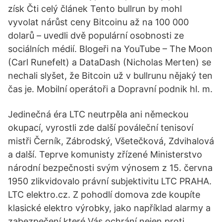
získ Čti celý článek Tento bullrun by mohl
vyvolat nárůst ceny Bitcoinu až na 100 000
dolarů – uvedli dvě populární osobnosti ze
sociálních médií. Blogeři na YouTube – The Moon
(Carl Runefelt) a DataDash (Nicholas Merten) se
nechali slyšet, že Bitcoin už v bullrunu nějaký ten
čas je. Mobilní operátoři a Dopravní podnik hl. m.
Jedinečná éra LTC neutrpěla ani německou
okupací, vyrostli zde další pováleční tenisoví
mistři Černík, Zábrodský, Všetečková, Zdvihalová
a další. Teprve komunisty zřízené Ministerstvo
národní bezpečnosti svým výnosem z 15. června
1950 zlikvidovalo právní subjektivitu LTC PRAHA.
LTC elektro.cz. Z pohodlí domova zde koupíte
klasické elektro výrobky, jako například alarmy a
zabezpečení které Vás ochrání nejen proti