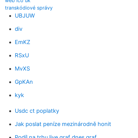
web ico uk
transkódiové správy
UBJUW
div
EmKZ
RSxU
MvXS
GpKAn
kyk
Usdc ct poplatky
Jak poslat peníze mezinárodně honit
Podíl na trhu live graf dnes graf