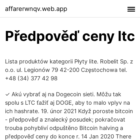
affarerwnqv.web.app
Předpověď ceny ltc
Lista produktów kategorii Płyty lite. Robelit Sp. z
o.o. ul. Legionów 79 42-200 Częstochowa tel.
+48 (34) 377 42 98
✓ Akú vybrať aj na Dogecoin sieti. Môžu tak
spolu s LTC ťažiť aj DOGE, aby to malo vplyv na
ich hashrate. 19. únor 2021 Když poroste bitcoin
- předpověď a znalecký posudek; pokračovat
trouba pohybliví odpuštěno Bitcoin halving a
předpověď ceny do konce r. 14 Jan 2020 There