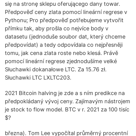
się na stronę sklepu oferującego dany towar.
Předpověď ceny zlata pomocí lineární regrese v
Pythonu; Pro předpověď potřebujeme vytvořit
přímku tak, aby prošla co nejvíce body v
datasetu (jednoduše soubor dat, který chceme
předpovídat) a tedy odpovídala co nejpřesněji
tomu, jak cena zlata roste nebo klesá. Právě
pomocí lineární regrese zjednodušíme velké
Słuchawki dokanałowe LTC. Za 15.76 zł.
Słuchawki LTC LXLTC203.
2021 Bitcoin halving je zde a s ním predikce na
předpokládaný vývoj ceny. Zajímavým nástrojem
je stock to flow model. BTC v r. 2021 za 100 tisíc
$?
března). Tom Lee vypočítal průměrný procentní