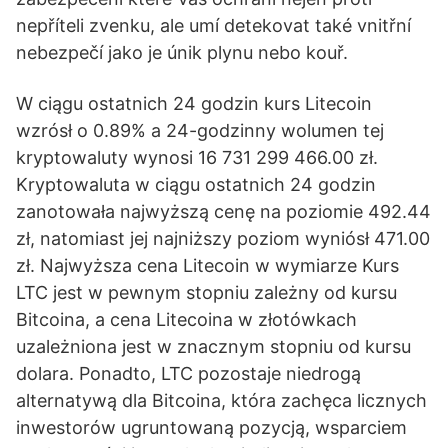
nepříteli zvenku, ale umí detekovat také vnitřní
nebezpečí jako je únik plynu nebo kouř.
W ciągu ostatnich 24 godzin kurs Litecoin
wzrósł o 0.89% a 24-godzinny wolumen tej
kryptowaluty wynosi 16 731 299 466.00 zł.
Kryptowaluta w ciągu ostatnich 24 godzin
zanotowała najwyższą cenę na poziomie 492.44
zł, natomiast jej najniższy poziom wyniósł 471.00
zł. Najwyższa cena Litecoin w wymiarze Kurs
LTC jest w pewnym stopniu zależny od kursu
Bitcoina, a cena Litecoina w złotówkach
uzależniona jest w znacznym stopniu od kursu
dolara. Ponadto, LTC pozostaje niedrogą
alternatywą dla Bitcoina, która zachęca licznych
inwestorów ugruntowaną pozycją, wsparciem