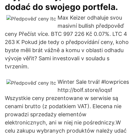
dodać do swojego portfela.
Max Keizer odhaluje svou
masivní bullish předpověď
ceny Přečíst více. BTC 997 226 Kč 0.07%. LTC 4
263 K Pokud jde tedy o předpovídání ceny, koho
byste měli brát vážně a komu v oblasti odhadu
vývoje věřit? Sami investovali v souladu s
tvrzením.
Winter Sale trvá! #lowprices
http://bolf.store/ioqsf
Wszystkie ceny prezentowane w serwisie są
cenami brutto (z podatkiem VAT). Elecena nie
prowadzi sprzedaży elementów
elektronicznych, ani w niej nie pośredniczy.W
celu zakupu wybranych produktów należy udać