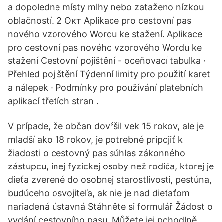
a dopoledne místy mlhy nebo zataženo nízkou
oblačností. 2 Окт Aplikace pro cestovní pas
nového vzorového Wordu ke stažení. Aplikace
pro cestovní pas nového vzorového Wordu ke
stažení Cestovní pojištění - oceňovací tabulka ·
Přehled pojištění Týdenní limity pro použití karet
a nálepek · Podmínky pro používání platebních
aplikací třetích stran .
V prípade, že občan dovŕšil vek 15 rokov, ale je
mladší ako 18 rokov, je potrebné pripojiť k
žiadosti o cestovný pas súhlas zákonného
zástupcu, inej fyzickej osoby než rodiča, ktorej je
dieťa zverené do osobnej starostlivosti, pestúna,
budúceho osvojiteľa, ak nie je nad dieťaťom
nariadená ústavná Stáhněte si formulář Žádost o
vydání cestovního pasu. Můžete jej pohodlně