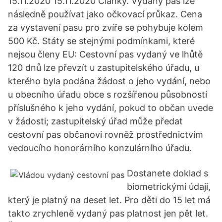
15.11.2020 15.11.2020 Články. Vydaný pas lze
následně používat jako očkovací průkaz. Cena
za vystavení pasu pro zvíře se pohybuje kolem
500 Kč. Státy se stejnými podmínkami, které
nejsou členy EU: Cestovní pas vydaný ve lhůtě
120 dnů lze převzít u zastupitelského úřadu, u
kterého byla podána žádost o jeho vydání, nebo
u obecního úřadu obce s rozšířenou působností
příslušného k jeho vydání, pokud to občan uvede
v žádosti; zastupitelský úřad může předat
cestovní pas občanovi rovněž prostřednictvím
vedoucího honorárního konzulárního úřadu.
Dostanete doklad s
biometrickými údaji,
který je platný na deset let. Pro děti do 15 let má
takto zrychleně vydaný pas platnost jen pět let.