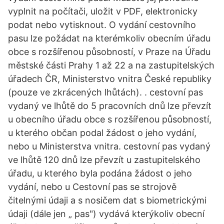
vyplnit na počítači, uložit v PDF, elektronicky
podat nebo vytisknout. O vydání cestovního
pasu lze požádat na kterémkoliv obecním úřadu
obce s rozšířenou působností, v Praze na Úřadu
městské části Prahy 1 až 22 a na zastupitelských
úřadech ČR, Ministerstvo vnitra České republiky
(pouze ve zkrácených lhůtách). . cestovní pas
vydaný ve lhůtě do 5 pracovních dnů lze převzít
u obecního úřadu obce s rozšířenou působností,
u kterého občan podal žádost o jeho vydání,
nebo u Ministerstva vnitra. cestovní pas vydaný
ve lhůtě 120 dnů lze převzít u zastupitelského
úřadu, u kterého byla podána žádost o jeho
vydání, nebo u Cestovní pas se strojově
čitelnými údaji a s nosičem dat s biometrickými
údaji (dále jen „ pas") vydává kterýkoliv obecní