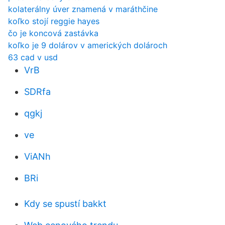
kolaterálny úver znamená v maráthčine
koľko stojí reggie hayes
čo je koncová zastávka
koľko je 9 dolárov v amerických dolároch
63 cad v usd
VrB
SDRfa
qgkj
ve
ViANh
BRi
Kdy se spustí bakkt